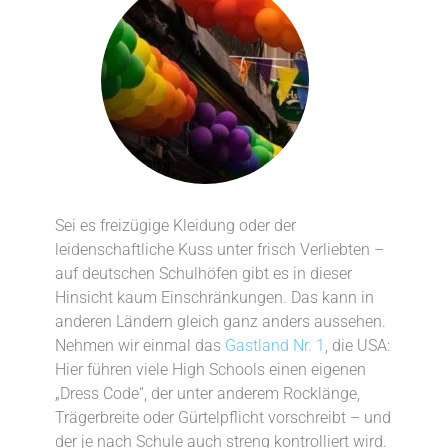
Sei es freizügige Kleidung oder der
leidenschaftliche Kuss unter frisch Verliebten –
auf deutschen Schulhöfen gibt es in dieser
Hinsicht kaum Einschränkungen. Das kann in
anderen Ländern gleich ganz anders aussehen.
Nehmen wir einmal das
Gastland Nr. 1
, die USA:
Hier führen viele High Schools einen eigenen
„Dress Code“, der unter anderem Rocklänge,
Trägerbreite oder Gürtelpflicht vorschreibt – und
der je nach Schule auch streng kontrolliert wird.