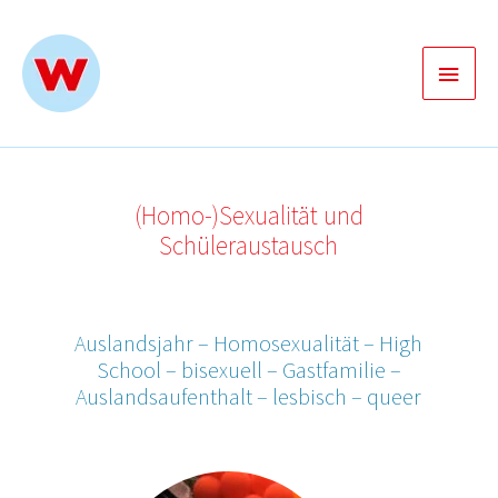
Zum
Inhalt
Haup
springen
(Homo-)Sexualität und
Schüleraustausch
Auslandsjahr – Homosexualität – High
School – bisexuell – Gastfamilie –
Auslandsaufenthalt – lesbisch – queer