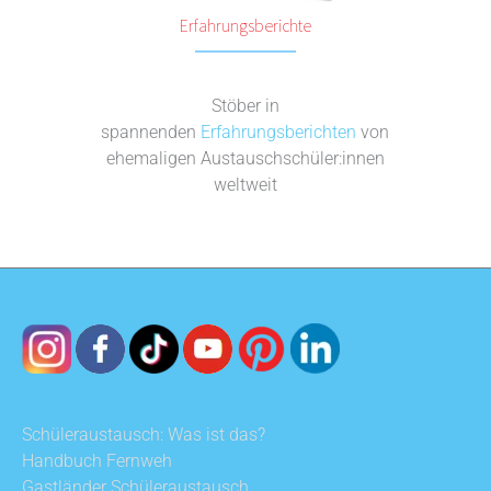
Erfahrungsberichte
Stöber in
spannenden
Erfahrungsberichten
von
ehemaligen Austauschschüler:innen
weltweit
Schüleraustausch: Was ist das?
Handbuch Fernweh
Gastländer Schüleraustausch