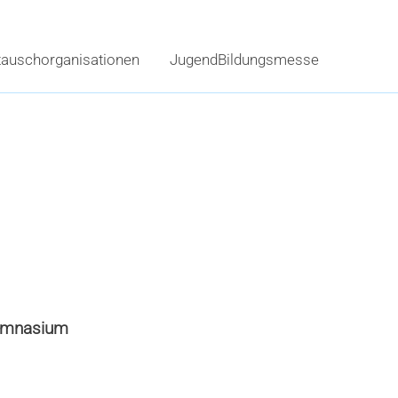
tauschorganisationen
JugendBildungsmesse
ymnasium