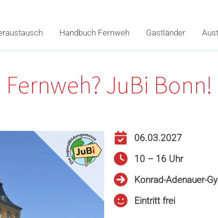
eraustausch
Handbuch Fernweh
Gastländer
Aus
Fernweh? JuBi Bonn!
06.03.2027
10 – 16 Uhr
Konrad-Adenauer-G
Eintritt frei