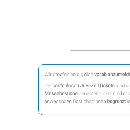
Wir empfehlen dir, dich
vorab
anzumeld
Die
kostenlosen
JuBi-ZeitTickets
sind a
Messebesuche
ohne ZeitTicket sind mög
anwesenden Besucher:innen
begrenzt
is