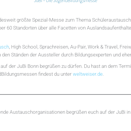
JuBi – Die JugendBildungsmesse
ndesweit größte Spezial-Messe zum Thema Schüleraustausch 
über 60 Standorten über alle Facetten von Auslandsaufenthal
usch
, High School, Sprachreisen, Au-Pair, Work & Travel, Freiw
an den Ständen der Aussteller durch Bildungsexperten und e
h auf der JuBi Bonn begrüßen zu dürfen. Du hast an dem Termi
dBildungsmessen findest du unter
weltweiser.de
.
nde Austauschorganisationen begrüßen euch auf der JuBi i