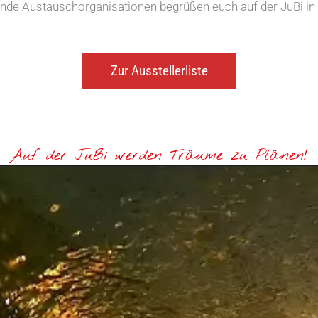
nde Austauschorganisationen begrüßen euch auf der JuBi in 
Zur Ausstellerliste
Auf der JuBi werden Träume zu Plänen!