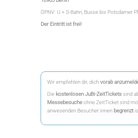
ÖPNV: U + S-Bahn, Busse bis Potsdamer Pl
Der Eintritt ist frei!
Wir empfehlen dir, dich
vorab
anzumeld
Die
kostenlosen
JuBi-ZeitTickets
sind a
Messebesuche
ohne ZeitTicket sind mög
anwesenden Besucher:innen
begrenzt
is